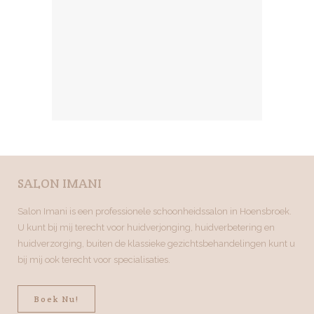
SALON IMANI
Salon Imani is een professionele schoonheidssalon in Hoensbroek.
U kunt bij mij terecht voor huidverjonging, huidverbetering en
huidverzorging, buiten de klassieke gezichtsbehandelingen kunt u
bij mij ook terecht voor specialisaties.
Boek Nu!