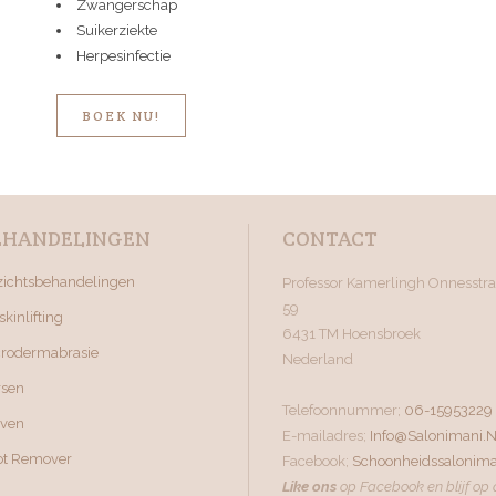
Zwangerschap
Suikerziekte
Herpesinfectie
BOEK NU!
EHANDELINGEN
CONTACT
zichtsbehandelingen
Professor Kamerlingh Onnesstra
59
skinlifting
6431 TM Hoensbroek
crodermabrasie
Nederland
rsen
Telefoonnummer;
06-15953229
rven
E-mailadres;
Info@salonimani.n
ot Remover
Facebook;
Schoonheidssalonima
Like ons
op Facebook en blijf op 