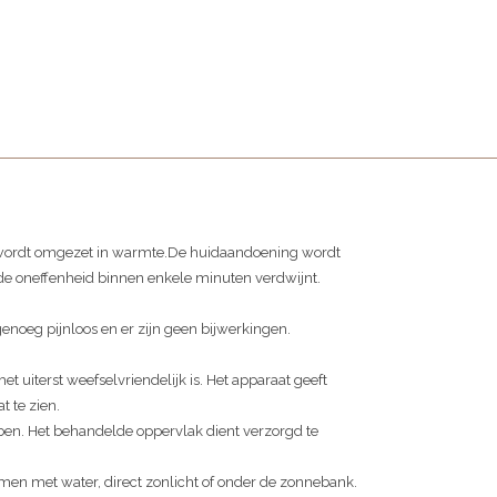
 wordt omgezet in warmte.De huidaandoening wordt
 de oneffenheid binnen enkele minuten verdwijnt.
enoeg pijnloos en er zijn geen bijwerkingen.
et uiterst weefselvriendelijk is. Het apparaat geeft
t te zien.
ben. Het behandelde oppervlak dient verzorgd te
en met water, direct zonlicht of onder de zonnebank.