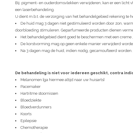
Bij pigment- en ouderdomsvlekken verwijderen, kan er een licht vl
een laserbehandeling.
U dient m.b.t. de verzorging van het behandelgebied rekening te 
De huid mag 3 dagen niet gestimuleerd worden door zon, warm
doorbloeding stimuleren. Geparfumeerde producten dienen verm
Het behandelgebied dient goed te beschermen met een creme , 
De korstvorming mag op geen enkele manier verwijderd worde
Na 3 dagen mag de huid, indien nodig, gecamoufleerd worden.
De behandeling is niet voor iedereen geschikt, contra indic
Melanomen [ga hiermee altijd naar uw huisarts]
Pacemaker
Hartritme stoornissen
Bloedziekte
Bloedverdunners
Koorts
Epilepsie
Chemotherapie