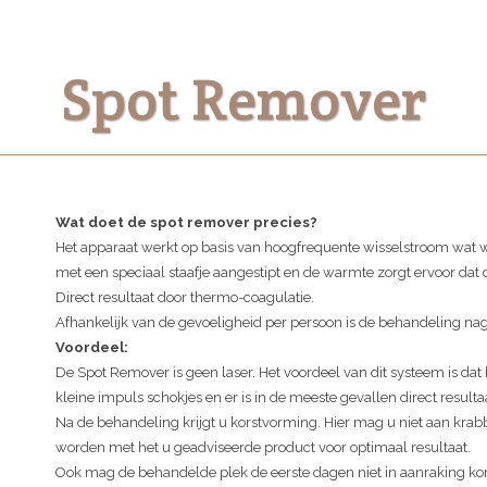
Spot Remover
Wat doet de spot remover precies?
Het apparaat werkt op basis van hoogfrequente wisselstroom wat
met een speciaal staafje aangestipt en de warmte zorgt ervoor dat
Direct resultaat door thermo-coagulatie.
Afhankelijk van de gevoeligheid per persoon is de behandeling nag
Voordeel:
De Spot Remover is geen laser. Het voordeel van dit systeem is dat h
kleine impuls schokjes en er is in de meeste gevallen direct resultaa
Na de behandeling krijgt u korstvorming. Hier mag u niet aan krab
worden met het u geadviseerde product voor optimaal resultaat.
Ook mag de behandelde plek de eerste dagen niet in aanraking kom