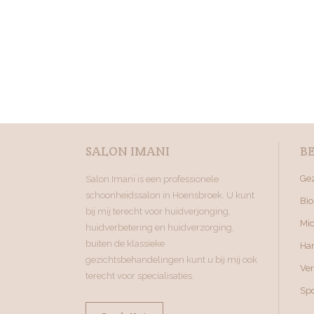
SALON IMANI
B
Ge
Salon Imani is een professionele
schoonheidssalon in Hoensbroek. U kunt
Bio
bij mij terecht voor huidverjonging,
Mi
huidverbetering en huidverzorging,
buiten de klassieke
Ha
gezichtsbehandelingen kunt u bij mij ook
Ve
terecht voor specialisaties.
Sp