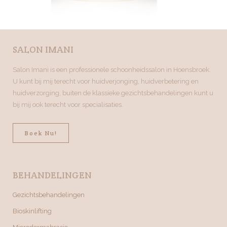
SALON IMANI
Salon Imani is een professionele schoonheidssalon in Hoensbroek.
U kunt bij mij terecht voor huidverjonging, huidverbetering en
huidverzorging, buiten de klassieke gezichtsbehandelingen kunt u
bij mij ook terecht voor specialisaties.
Boek Nu!
BEHANDELINGEN
Gezichtsbehandelingen
Bioskinlifting