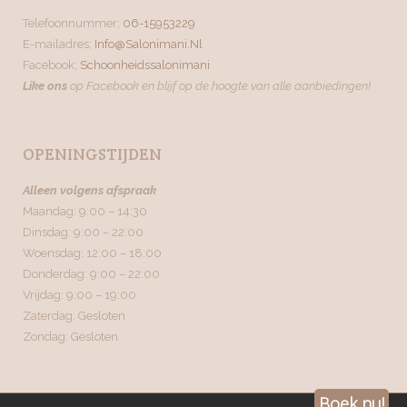
Telefoonnummer;
06-15953229
E-mailadres;
Info@salonimani.nl
Facebook;
Schoonheidssalonimani
Like ons
op Facebook en blijf op de hoogte van alle aanbiedingen!
OPENINGSTIJDEN
Alleen volgens afspraak
Maandag: 9:00 – 14:30
Dinsdag: 9:00 – 22:00
Woensdag: 12:00 – 18:00
Donderdag: 9:00 – 22:00
Vrijdag: 9:00 – 19:00
Zaterdag: Gesloten
Zondag: Gesloten
Boek nu!